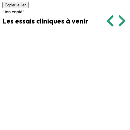
Copier le lien
Lien copié !
Sur liste d'attente
Les essais cliniques
à venir
Etude d’observation 1MVOE14-D
10 nuits
1 visite
18-55 ans
2 700 €
Sur liste d'attente
Découvrir
Sur liste d'attente
Etude d’observation 1BOUB4-B
9 nuits
1 visite
18-55 ans