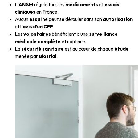
L’
ANSM
régule tous les
médicaments
et
essais
cliniques
en France.
Aucun
essai
ne peut se dérouler sans son
autorisation
et l’
avis d’un CPP
.
Les
volontaires
bénéficient d’une
surveillance
médicale complète
et continue.
La
sécurité sanitaire
est au cœur de chaque
étude
menée par
Biotrial
.