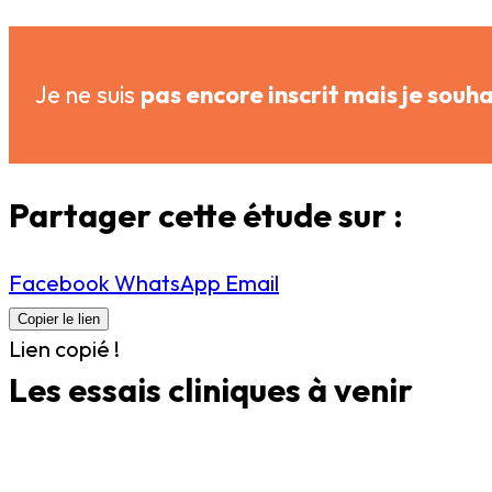
Je ne suis
pas encore inscrit mais je souh
Partager cette étude sur :
Facebook
WhatsApp
Email
Copier le lien
Lien copié !
Sur liste d'attente
Les essais cliniques
à venir
Etude d’observation 1MVOE14-D