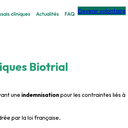
Devenir volontaire
sais cliniques
Actualités
FAQ
niques Biotrial
evant une
indemnisation
pour les contraintes liés à
rée par la loi française.