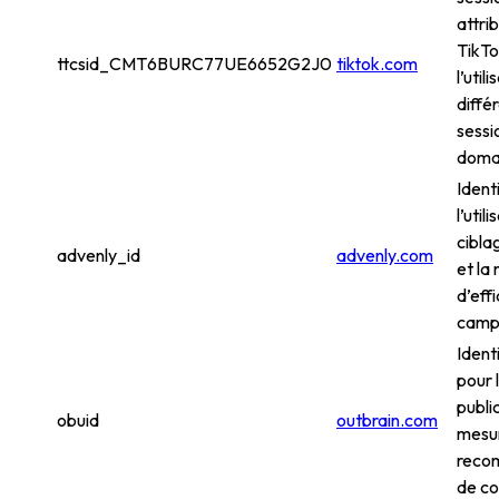
attri
TikTo
ttcsid_CMT6BURC77UE6652G2J0
tiktok.com
l’util
diffé
sessi
doma
Identi
l’util
cibla
advenly_id
advenly.com
et la
d’eff
camp
Ident
pour l
public
obuid
outbrain.com
mesu
reco
de c