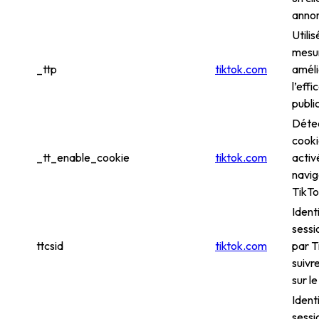
anno
Utili
mesur
_ttp
tiktok.com
améli
l’effi
publi
Détec
cooki
_tt_enable_cookie
tiktok.com
activ
navig
TikT
Ident
sessi
ttcsid
tiktok.com
par T
suivre
sur l
Ident
sessi