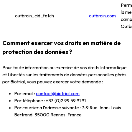
Perme
la me
outbrain_cid_fetch
outbrain.com
camp
Outb
Comment exercer vos droits en matière de
protection des données ?
Pour toute information ou exercice de vos droits Informatique
et Libertés sur les traitements de données personnelles gérés
par Biotrial, vous pouvez exercer votre demande :
Par email :
contact@biotrial.com
Par téléphone : +33 (0)2 99 59 91 91
Par courrier à l’adresse suivante : 7-9 Rue Jean-Louis
Bertrand, 35000 Rennes, France