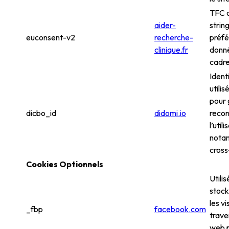
TFC 
aider-
strin
euconsent-v2
recherche-
préf
clinique.fr
donné
cadr
Ident
utili
pour 
dicbo_id
didomi.io
recon
l’util
nota
cross
Cookies Optionnels
Utili
stock
les vi
_fbp
facebook.com
traver
web p