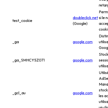
retar
Perme
doubleclick.net
si le
test_cookie
(Google)
accep
cooki
Disti
_ga
google.com
utilis
Googl
Stock
_ga_SMHCY5Z071
google.com
sessi
utili
Utili
AdSe
Mana
stock
_gcl_au
google.com
les a
utili
un cli