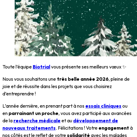
Toute l’équipe
Biotrial
vous présente ses meilleurs vœux ✨
Nous vous souhaitons une
très belle année 2026
, pleine de
joie et de réussite dans les projets que vous choisirez
d’entreprendre !
L’année dernière, en prenant part à nos
essais cliniques
ou
en
parrainant un proche
, vous avez participé aux avancées
de la
recherche médicale
et au
développement de
nouveaux traitements
. Félicitations ! Votre
engagement
à
nos côtés est le reflet de votre
solidarité
avec les malades